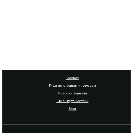
Главная
Гиды по странам и городам
Новости туризма
Стиль путешествий
Блог