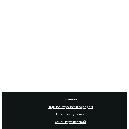
Главная
Гиды по странам и городам
Новости туризма
Стиль путешествий
Блог