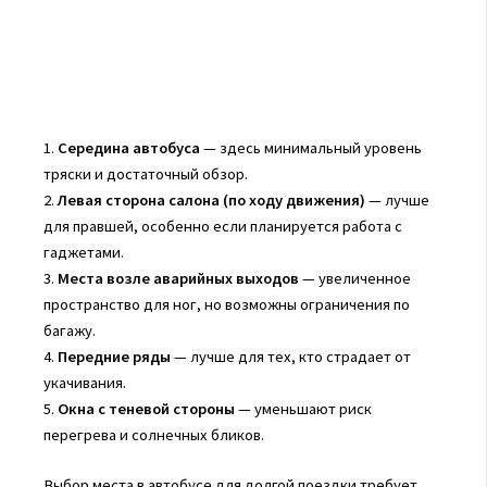
1.
Середина автобуса
— здесь минимальный уровень
тряски и достаточный обзор.
2.
Левая сторона салона (по ходу движения)
— лучше
для правшей, особенно если планируется работа с
гаджетами.
3.
Места возле аварийных выходов
— увеличенное
пространство для ног, но возможны ограничения по
багажу.
4.
Передние ряды
— лучше для тех, кто страдает от
укачивания.
5.
Окна с теневой стороны
— уменьшают риск
перегрева и солнечных бликов.
Выбор места в автобусе для долгой поездки требует