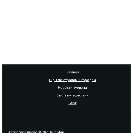
Главная
Гиды по странам и городам
Новости туризма
Стиль путешествий
Блог
Авторское право © 2026 Run Man