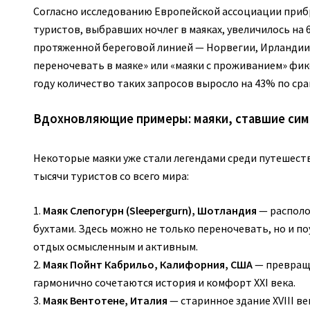
Согласно исследованию Европейской ассоциации прибре
туристов, выбравших ночлег в маяках, увеличилось на 
протяженной береговой линией — Норвегии, Ирландии,
переночевать в маяке» или «маяки с проживанием» фик
году количество таких запросов выросло на 43% по сра
Вдохновляющие примеры: маяки, ставшие си
Некоторые маяки уже стали легендами среди путешест
тысячи туристов со всего мира:
1.
Маяк Слепогурн (Sleepergurn), Шотландия
— располо
бухтами. Здесь можно не только переночевать, но и п
отдых осмысленным и активным.
2.
Маяк Пойнт Кабрильо, Калифорния, США
— превращё
гармонично сочетаются история и комфорт XXI века.
3.
Маяк Вентотене, Италия
— старинное здание XVIII в