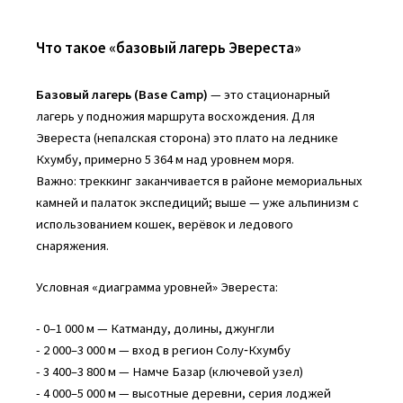
Что такое «базовый лагерь Эвереста»
Базовый лагерь (Base Camp)
— это стационарный
лагерь у подножия маршрута восхождения. Для
Эвереста (непалская сторона) это плато на леднике
Кхумбу, примерно 5 364 м над уровнем моря.
Важно: треккинг заканчивается в районе мемориальных
камней и палаток экспедиций; выше — уже альпинизм с
использованием кошек, верёвок и ледового
снаряжения.
Условная «диаграмма уровней» Эвереста:
- 0–1 000 м — Катманду, долины, джунгли
- 2 000–3 000 м — вход в регион Солу‑Кхумбу
- 3 400–3 800 м — Намче Базар (ключевой узел)
- 4 000–5 000 м — высотные деревни, серия лоджей