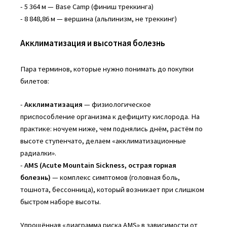
- 5 364 м — Base Camp (финиш треккинга)
- 8 848,86 м — вершина (альпинизм, не треккинг)
Акклиматизация и высотная болезнь
Пара терминов, которые нужно понимать до покупки
билетов:
-
Акклиматизация
— физиологическое
приспособление организма к дефициту кислорода. На
практике: ночуем ниже, чем поднялись днём, растём по
высоте ступенчато, делаем «акклиматизационные
радиалки».
-
AMS (Acute Mountain Sickness, острая горная
болезнь)
— комплекс симптомов (головная боль,
тошнота, бессонница), который возникает при слишком
быстром наборе высоты.
Упрощённая «диаграмма риска AMS» в зависимости от