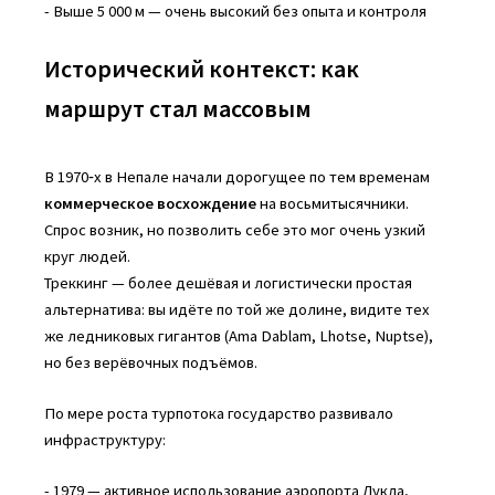
- Выше 5 000 м — очень высокий без опыта и контроля
Исторический контекст: как
маршрут стал массовым
В 1970‑х в Непале начали дорогущее по тем временам
коммерческое восхождение
на восьмитысячники.
Спрос возник, но позволить себе это мог очень узкий
круг людей.
Треккинг — более дешёвая и логистически простая
альтернатива: вы идёте по той же долине, видите тех
же ледниковых гигантов (Ama Dablam, Lhotse, Nuptse),
но без верёвочных подъёмов.
По мере роста турпотока государство развивало
инфраструктуру:
- 1979 — активное использование аэропорта Лукла,