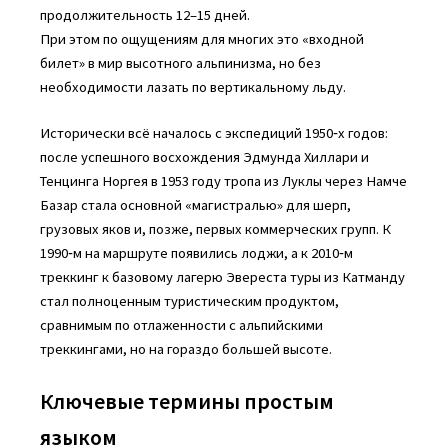
продолжительность 12–15 дней.
При этом по ощущениям для многих это «входной
билет» в мир высотного альпинизма, но без
необходимости лазать по вертикальному льду.
Исторически всё началось с экспедиций 1950‑х годов:
после успешного восхождения Эдмунда Хиллари и
Тенцинга Норгея в 1953 году тропа из Луклы через Намче
Базар стала основной «магистралью» для шерп,
грузовых яков и, позже, первых коммерческих групп. К
1990‑м на маршруте появились лоджи, а к 2010‑м
треккинг к базовому лагерю Эвереста туры из Катманду
стал полноценным туристическим продуктом,
сравнимым по отлаженности с альпийскими
треккингами, но на гораздо большей высоте.
Ключевые термины простым
языком