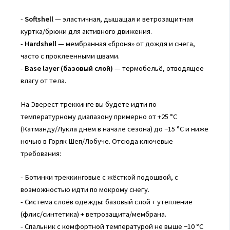
-
Softshell
— эластичная, дышащая и ветрозащитная
куртка/брюки для активного движения.
-
Hardshell
— мембранная «броня» от дождя и снега,
часто с проклеенными швами.
-
Base layer (базовый слой)
— термобельё, отводящее
влагу от тела.
На Эверест треккинге вы будете идти по
температурному диапазону примерно от +25 °C
(Катманду/Лукла днём в начале сезона) до −15 °C и ниже
ночью в Горяк Шеп/Лобуче. Отсюда ключевые
требования:
- Ботинки треккинговые с жёсткой подошвой, с
возможностью идти по мокрому снегу.
- Система слоёв одежды: базовый слой + утепление
(флис/синтетика) + ветрозащита/мембрана.
- Спальник с комфортной температурой не выше −10 °C