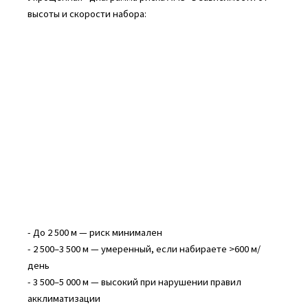
высоты и скорости набора:
- До 2 500 м — риск минимален
- 2 500–3 500 м — умеренный, если набираете >600 м/
день
- 3 500–5 000 м — высокий при нарушении правил
акклиматизации