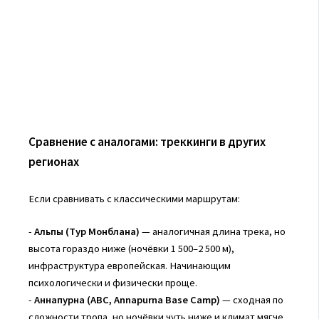
Сравнение с аналогами: треккинги в других
регионах
Если сравнивать с классическими маршрутам:
-
Aльпы (Тур Монблана)
— аналогичная длина трека, но
высота гораздо ниже (ночёвки 1 500–2 500 м),
инфраструктура европейская. Начинающим
психологически и физически проще.
-
Аннапурна (ABC, Annapurna Base Camp)
— сходная по
сложности тропа, но ночёвки чуть ниже и климат мягче,