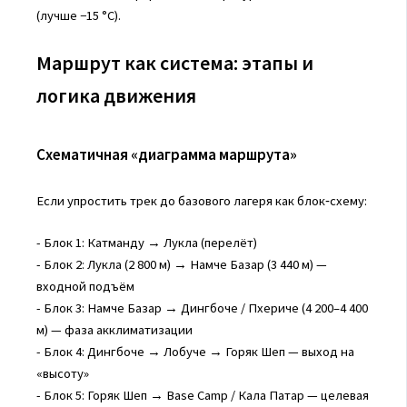
(лучше −15 °C).
Маршрут как система: этапы и
логика движения
Схематичная «диаграмма маршрута»
Если упростить трек до базового лагеря как блок‑схему:
- Блок 1: Катманду → Лукла (перелёт)
- Блок 2: Лукла (2 800 м) → Намче Базар (3 440 м) —
входной подъём
- Блок 3: Намче Базар → Дингбоче / Пхериче (4 200–4 400
м) — фаза акклиматизации
- Блок 4: Дингбоче → Лобуче → Горяк Шеп — выход на
«высоту»
- Блок 5: Горяк Шеп → Base Camp / Кала Патар — целевая